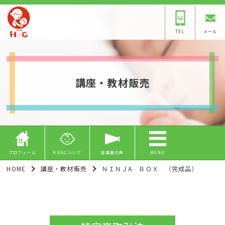
TEL
メール
講座・教材販売
プロフィール
HUGについて
受講者の声
MENU
HOME
講座・教材販売
ＮＩＮＪA ＢＯＸ （完成品）